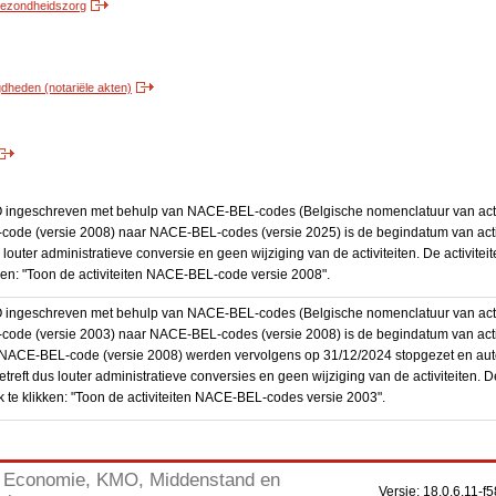
 gezondheidszorg
heden (notariële akten)
BO ingeschreven met behulp van NACE-BEL-codes (Belgische nomenclatuur van activ
code (versie 2008) naar NACE-BEL-codes (versie 2025) is de begindatum van activ
 louter administratieve conversie en geen wijziging van de activiteiten. De activi
kken: "Toon de activiteiten NACE-BEL-code versie 2008".
BO ingeschreven met behulp van NACE-BEL-codes (Belgische nomenclatuur van activ
code (versie 2003) naar NACE-BEL-codes (versie 2008) is de begindatum van activ
en NACE-BEL-code (versie 2008) werden vervolgens op 31/12/2024 stopgezet en a
treft dus louter administratieve conversies en geen wijziging van de activiteiten. 
 te klikken: "Toon de activiteiten NACE-BEL-codes versie 2003".
Economie, KMO, Middenstand en
Versie: 18.0.6.11