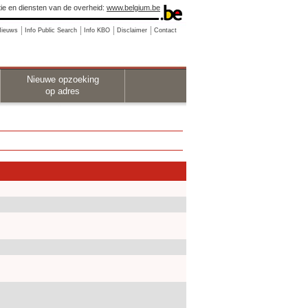
ie en diensten van de overheid:
www.belgium.be
Nieuws
Info Public Search
Info KBO
Disclaimer
Contact
Nieuwe opzoeking
op adres