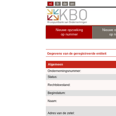
nl
fr
de
en
Nieuwe opzoeking
Nieuwe o
op nummer
op 
Gegevens van de geregistreerde entiteit
Algemeen
Ondernemingsnummer:
Status:
Rechtstoestand:
Begindatum:
Naam:
Adres van de zetel: