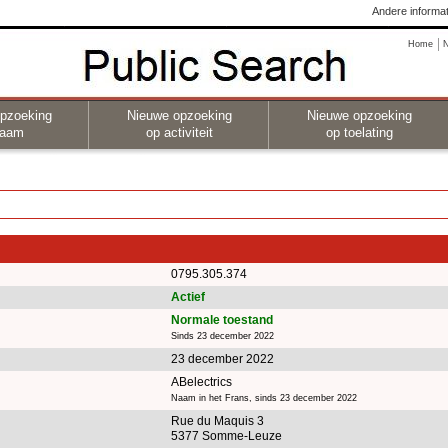
Andere informat
Home
pzoeking
Nieuwe opzoeking
Nieuwe opzoeking
naam
op activiteit
op toelating
0795.305.374
Actief
Normale toestand
Sinds 23 december 2022
23 december 2022
ABelectrics
Naam in het Frans, sinds 23 december 2022
Rue du Maquis 3
5377 Somme-Leuze