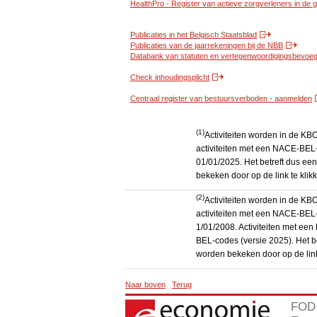
HealthPro - Register van actieve zorgverleners in de
Publicaties in het Belgisch Staatsblad
Publicaties van de jaarrekeningen bij de NBB
Databank van statuten en vertegenwoordigingsbevoegd
Check inhoudingsplicht
Centraal register van bestuursverboden - aanmelden
(1)
Activiteiten worden in de K
activiteiten met een NACE-BEL-
01/01/2025. Het betreft dus een
bekeken door op de link te kli
(2)
Activiteiten worden in de K
activiteiten met een NACE-BEL-
1/01/2008. Activiteiten met e
BEL-codes (versie 2025). Het be
worden bekeken door op de link
Naar boven
Terug
FOD 