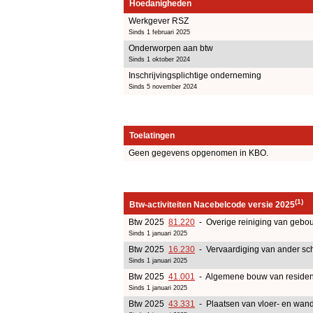
Hoedanigheden
Werkgever RSZ
Sinds 1 februari 2025
Onderworpen aan btw
Sinds 1 oktober 2024
Inschrijvingsplichtige onderneming
Sinds 5 november 2024
Toelatingen
Geen gegevens opgenomen in KBO.
(1)
Btw-activiteiten Nacebelcode versie 2025
Btw 2025
81.220
- Overige reiniging van gebouw
Sinds 1 januari 2025
Btw 2025
16.230
- Vervaardiging van ander sch
Sinds 1 januari 2025
Btw 2025
41.001
- Algemene bouw van residen
Sinds 1 januari 2025
Btw 2025
43.331
- Plaatsen van vloer- en wan