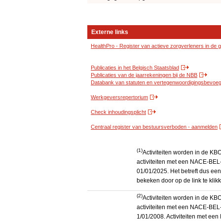
Externe links
HealthPro - Register van actieve zorgverleners in de
Publicaties in het Belgisch Staatsblad
Publicaties van de jaarrekeningen bij de NBB
Databank van statuten en vertegenwoordigingsbevoegd
Werkgeversrepertorium
Check inhoudingsplicht
Centraal register van bestuursverboden - aanmelden
(1)
Activiteiten worden in de K
activiteiten met een NACE-BEL-
01/01/2025. Het betreft dus een
bekeken door op de link te kli
(2)
Activiteiten worden in de K
activiteiten met een NACE-BEL-
1/01/2008. Activiteiten met e