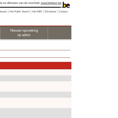
ie en diensten van de overheid:
www.belgium.be
Nieuws
Info Public Search
Info KBO
Disclaimer
Contact
Nieuwe opzoeking
op adres