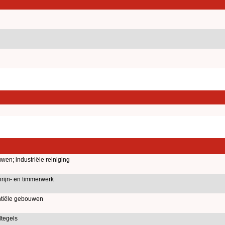
en; industriële reiniging
rijn- en timmerwerk
tiële gebouwen
dtegels