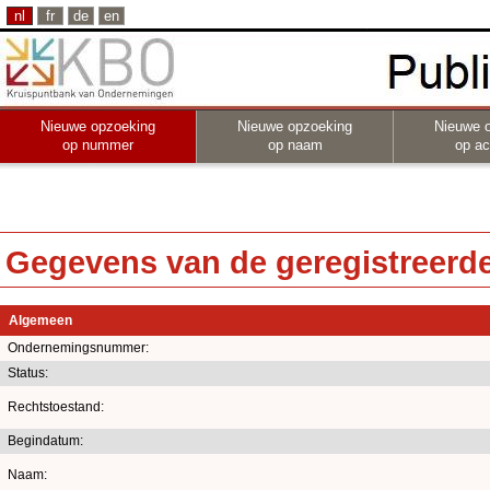
nl
fr
de
en
Nieuwe opzoeking
Nieuwe opzoeking
Nieuwe 
op nummer
op naam
op act
Gegevens van de geregistreerde 
Algemeen
Ondernemingsnummer:
Status:
Rechtstoestand:
Begindatum:
Naam: